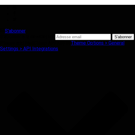
S'abonner
S'abonner à la newsletter
Please add MailChimp API Key in
Theme Options > General
Settings > API Integrations