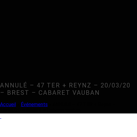
ANNULÉ – 47 TER + REYNZ – 20/03/20
– BREST – CABARET VAUBAN
Accueil
»
Événements
»
ANNULÉ – 47 TER + Reynz –
20/03/20 – BREST – Cabaret vauban