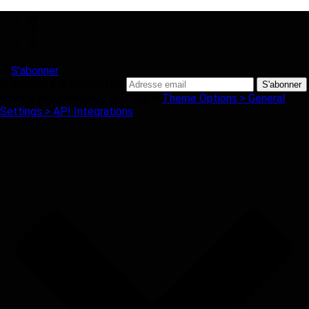
S'abonner
S'abonner à la newsletter
Please add MailChimp API Key in
Theme Options > General
Settings > API Integrations