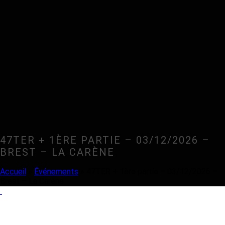
47TER + 1ÈRE PARTIE – 03/12/2026 –
BREST – LA CARÈNE
Accueil
»
Événements
»
47TER + 1ère partie – 03/12/2026 –
Brest – La Carène