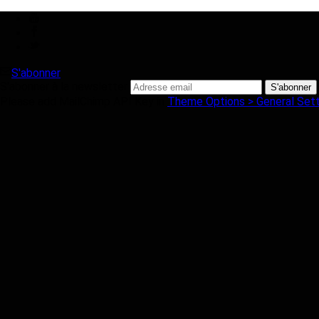
S'abonner
S'abonner à la newsletter
Please add MailChimp API Key in
Theme Options > General Sett