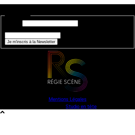
Newsletter
E-mail
*
Si vous êtes un humain, ne remplissez pas ce champ.
Je m'inscris à la Newsletter
Mentions Légales
une création
Studio en tête