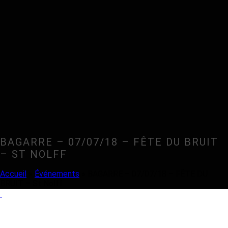
BAGARRE – 07/07/18 – FÊTE DU BRUIT
– ST NOLFF
Accueil
»
Événements
»
BAGARRE – 07/07/18 – FÊTE DU
BRUIT – St Nolff