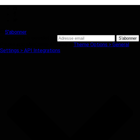
S'abonner
S'abonner à la newsletter
Please add MailChimp API Key in
Theme Options > General
Settings > API Integrations