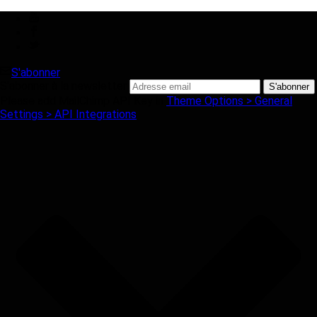
S'abonner
S'abonner à la newsletter
Please add MailChimp API Key in
Theme Options > General
Settings > API Integrations