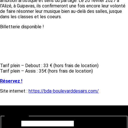
ambition artistique et sens du partage. Le 20 février 2027 à
l’Alizé, à Guipavas, ils confirmeront une fois encore leur volonté
de faire résonner leur musique bien au-delà des salles, jusque
dans les classes et les coeurs.
Billetterie disponible !
Tarifs & Réservation
Tarif plein – Debout : 33 € (hors frais de location)
Tarif plein – Assis : 35€ (hors frais de location)
Réservez !
Site internet :
https://bda-boulevarddesairs.com/
Newsletter
E-mail
*