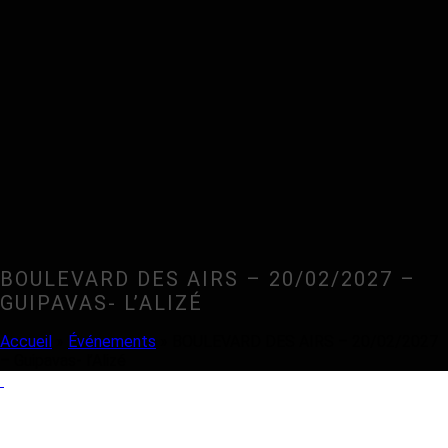
BOULEVARD DES AIRS – 20/02/2027 –
GUIPAVAS- L’ALIZÉ
Accueil
»
Événements
»
BOULEVARD DES AIRS – 20/02/2027
– Guipavas- l’Alizé