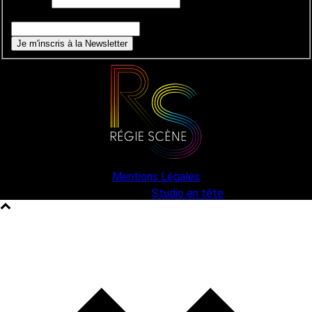
E-mail
*
Si vous êtes un humain, ne remplissez pas ce champ.
Je m'inscris à la Newsletter
Mentions Légales
une création
Studio en tête