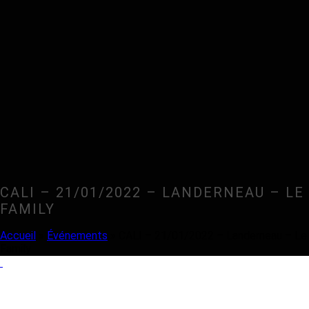
CALI – 21/01/2022 – LANDERNEAU – LE
FAMILY
Accueil
»
Événements
»
CALI – 21/01/2022 – Landerneau – Le
Family