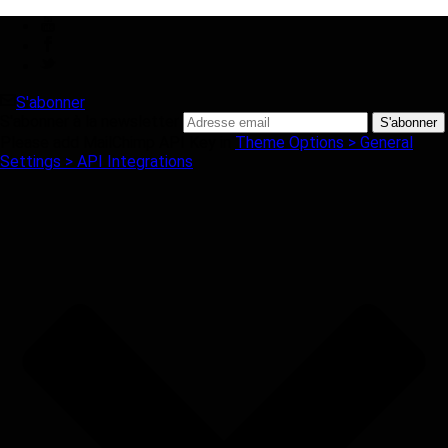
S'abonner
S'abonner à la newsletter
Please add MailChimp API Key in
Theme Options > General
Settings > API Integrations