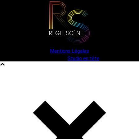
Mentions Légales
une création
Studio en tête