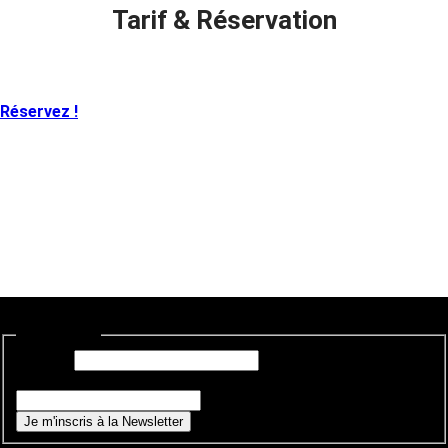
Tarif & Réservation
Réservez !
Newsletter
E-mail
*
Si vous êtes un humain, ne remplissez pas ce champ.
Je m'inscris à la Newsletter