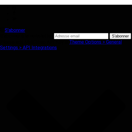
S'abonner
S'abonner à la newsletter
Please add MailChimp API Key in
Theme Options > General
Settings > API Integrations