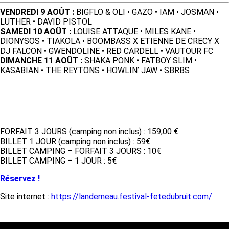
VENDREDI 9 AOÛT :
BIGFLO & OLI • GAZO • IAM • JOSMAN •
LUTHER • DAVID PISTOL
SAMEDI 10 AOÛT :
LOUISE ATTAQUE • MILES KANE •
DIONYSOS • TIAKOLA • BOOMBASS X ETIENNE DE CRECY X
DJ FALCON • GWENDOLINE • RED CARDELL • VAUTOUR FC
DIMANCHE 11 AOÛT :
SHAKA PONK • FATBOY SLIM •
KASABIAN • THE REYTONS • HOWLIN’ JAW • SBRBS
Tarifs & réservations
FORFAIT 3 JOURS (camping non inclus) : 159,00 €
BILLET 1 JOUR (camping non inclus) : 59€
BILLET CAMPING – FORFAIT 3 JOURS : 10€
BILLET CAMPING – 1 JOUR : 5€
Réservez !
Site internet :
https://landerneau.festival-fetedubruit.com/