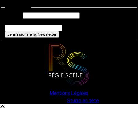
Newsletter
E-mail
*
Si vous êtes un humain, ne remplissez pas ce champ.
Je m'inscris à la Newsletter
Mentions Légales
une création
Studio en tête