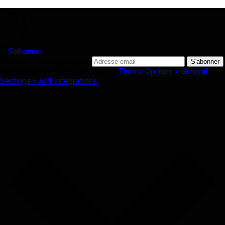
S'abonner
S'abonner à la newsletter
Please add MailChimp API Key in
Theme Options > General
Settings > API Integrations