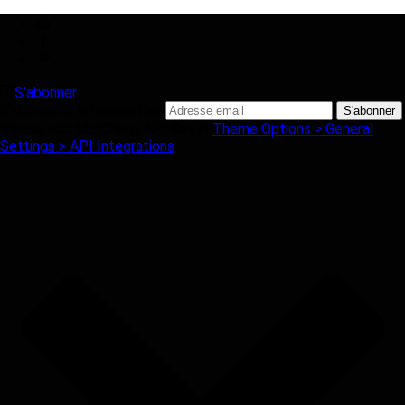
S'abonner
S'abonner à la newsletter
Please add MailChimp API Key in
Theme Options > General
Settings > API Integrations