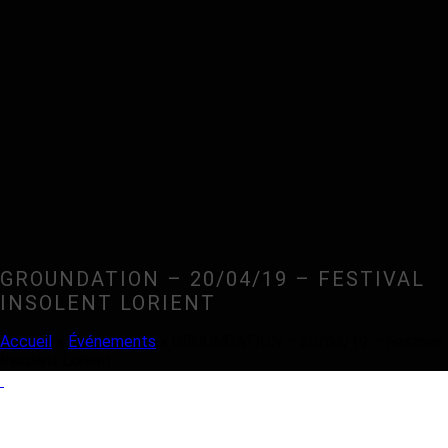
GROUNDATION – 20/04/19 – FESTIVAL
INSOLENT LORIENT
Accueil
»
Événements
»
GROUNDATION – 20/04/19 – Festival
Insolent Lorient