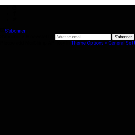
S'abonner
S'abonner à la newsletter
Please add MailChimp API Key in
Theme Options > General Sett