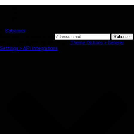
S'abonner
S'abonner à la newsletter
Please add MailChimp API Key in
Theme Options > General
Settings > API Integrations