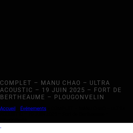
COMPLET – MANU CHAO – ULTRA
ACOUSTIC – 19 JUIN 2025 – FORT DE
BERTHEAUME – PLOUGONVELIN
Accueil
»
Événements
»
COMPLET – MANU CHAO – ULTRA
ACOUSTIC – 19 JUIN 2025 – Fort de Bertheaume –
Plougonvelin