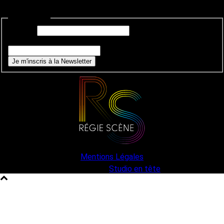
Newsletter
E-mail
*
Si vous êtes un humain, ne remplissez pas ce champ.
Je m'inscris à la Newsletter
Mentions Légales
une création
Studio en tête