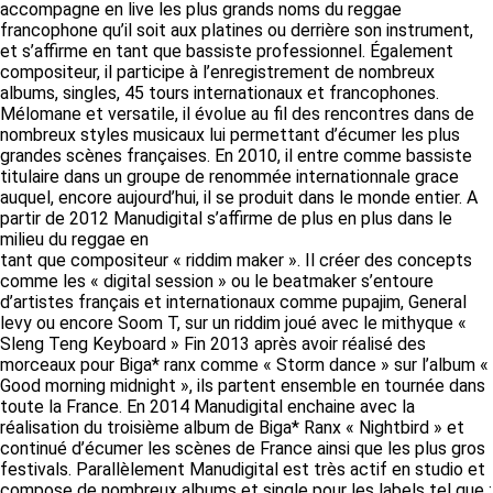
accompagne en live les plus grands noms du reggae
francophone qu’il soit aux platines ou derrière son instrument,
et s’affirme en tant que bassiste professionnel. Également
compositeur, il participe à l’enregistrement de nombreux
albums, singles, 45 tours internationaux et francophones.
Mélomane et versatile, il évolue au fil des rencontres dans de
nombreux styles musicaux lui permettant d’écumer les plus
grandes scènes françaises. En 2010, il entre comme bassiste
titulaire dans un groupe de renommée internationnale grace
auquel, encore aujourd’hui, il se produit dans le monde entier. A
partir de 2012 Manudigital s’affirme de plus en plus dans le
milieu du reggae en
tant que compositeur « riddim maker ». Il créer des concepts
comme les « digital session » ou le beatmaker s’entoure
d’artistes français et internationaux comme pupajim, General
levy ou encore Soom T, sur un riddim joué avec le mithyque «
Sleng Teng Keyboard » Fin 2013 après avoir réalisé des
morceaux pour Biga* ranx comme « Storm dance » sur l’album «
Good morning midnight », ils partent ensemble en tournée dans
toute la France. En 2014 Manudigital enchaine avec la
réalisation du troisième album de Biga* Ranx « Nightbird » et
continué d’écumer les scènes de France ainsi que les plus gros
festivals. Parallèlement Manudigital est très actif en studio et
compose de nombreux albums et single pour les labels tel que :