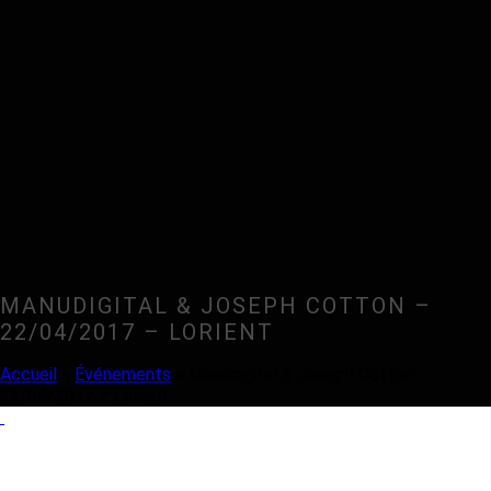
MANUDIGITAL & JOSEPH COTTON –
22/04/2017 – LORIENT
Accueil
»
Événements
»
Manudigital & Joseph Cotton –
22/04/2017 – Lorient