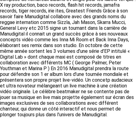
X ray production, baco records, flash hit records, jamafra
records, tiger records, irie ites, Greatest Friends Grâce à son
savoir faire Manudigital collabore avec des grands noms du
reggae internation comme Sizzla, Jah Mason, Skarra Mucci,
General Levy etc 2015 signe un tournant dans la carrière de
Manudigital il connait un grand succès grâce à ses nouveaux
concepts vidéo comme les Inna Mi Room et Back Inna Days,
élaborant ses remix dans son studio. En octobre de cette
même année sortent les 3 volumes d’une série d’EP intitulé «
Digital Lab » dont chaque maxi est composé de titres en
collaboration avec différents MC ( George Palmer, Peter
Youthman et Marina P ) En 2016 Manudigital prendra la route
pour défendre son 1 er album lors d’une tournée mondiale et
présentera son propre projet live-vidéo. Un concetp audacieux
et ultra novateur mélangeant un live machine à une création
vidéo originale. Le célèbre beatmaker ne se contente pas de
jouer sa musique en live mais projette également sur écran des
images exclusives de ses collaborations avec différent
chanteur, qui donne un côté interactif et nous permet de
plonger toujours plus dans l’univers de Manudigital.