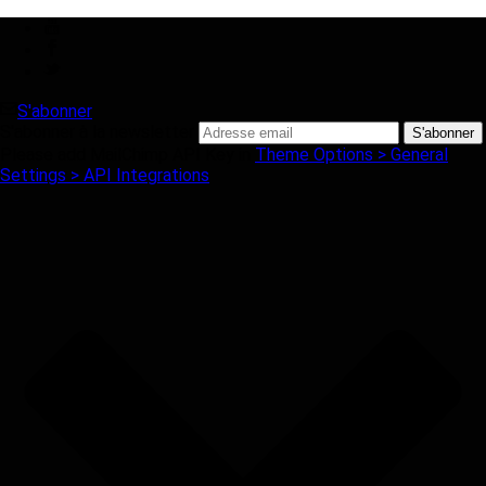
S'abonner
S'abonner à la newsletter
Please add MailChimp API Key in
Theme Options > General
Settings > API Integrations