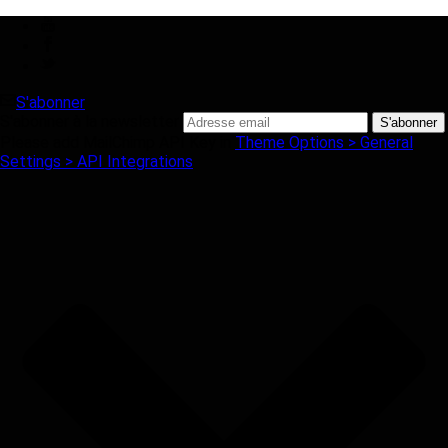
S'abonner
S'abonner à la newsletter
Please add MailChimp API Key in
Theme Options > General
Settings > API Integrations