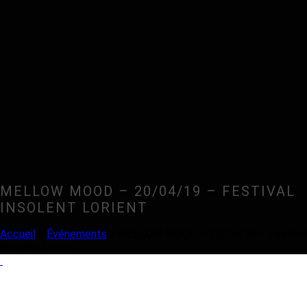
MELLOW MOOD – 20/04/19 – FESTIVAL
INSOLENT LORIENT
Accueil
»
Événements
»
MELLOW MOOD – 20/04/19 – Festival
Insolent Lorient