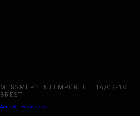
MESSMER : INTEMPOREL – 16/02/18 –
BREST
Accueil
»
Événements
»
MESSMER : Intemporel – 16/02/18 –
BREST