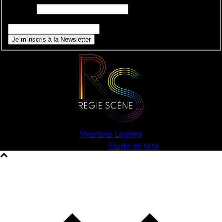
E-mail
*
Si vous êtes un humain, ne remplissez pas ce champ.
Je m'inscris à la Newsletter
Mentions Légales
une création
Studio en tête