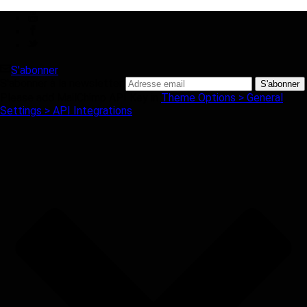
S'abonner
S'abonner à la newsletter
Please add MailChimp API Key in
Theme Options > General
Settings > API Integrations