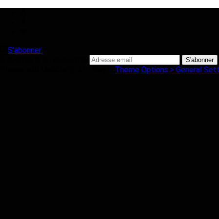
S'abonner
S'abonner à la newsletter
Please add MailChimp API Key in
Theme Options > General Sett