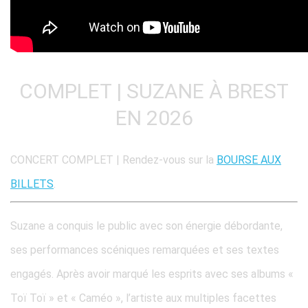
COMPLET | SUZANE À BREST
EN 2026
CONCERT COMPLET | Rendez-vous sur la
BOURSE AUX
BILLETS
.
Suzane a conquis le public avec son énergie débordante,
ses performances scéniques remarquées et ses textes
engagés. Après avoir marqué les esprits avec ses albums «
Toï Toï » et « Caméo », l’artiste aux multiples facettes