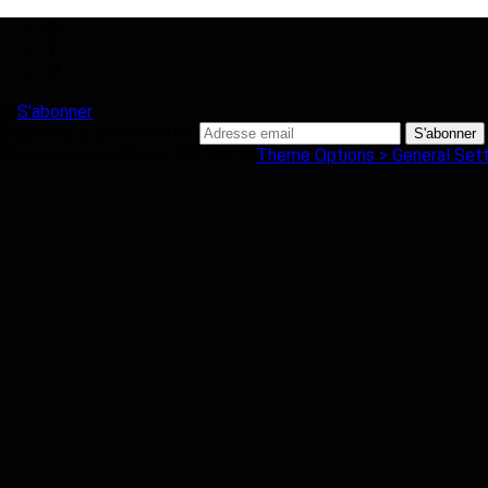
S'abonner
S'abonner à la newsletter
Please add MailChimp API Key in
Theme Options > General Sett