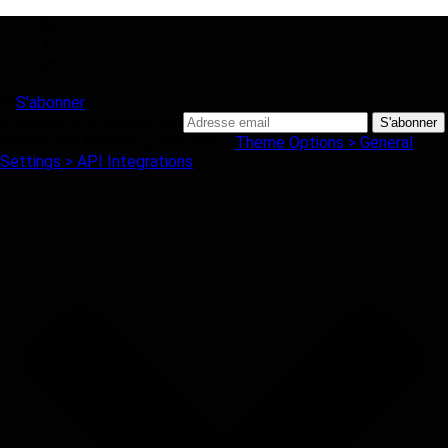
S'abonner
S'abonner à la newsletter
Please add MailChimp API Key in
Theme Options > General
Settings > API Integrations