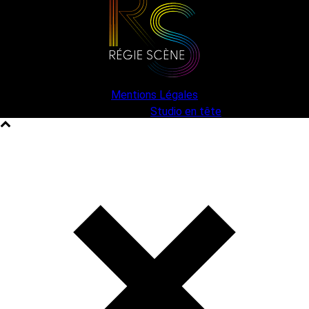
Mentions Légales
une création
Studio en tête