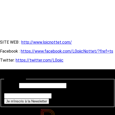
SITE WEB :
http://www.loicnottet.com/
Facebook :
https://www.facebook.com/L0oiicNottet/?fref=ts
Twitter:
https://twitter.com/L0oiic
Newsletter
E-mail
*
Si vous êtes un humain, ne remplissez pas ce champ.
Je m'inscris à la Newsletter