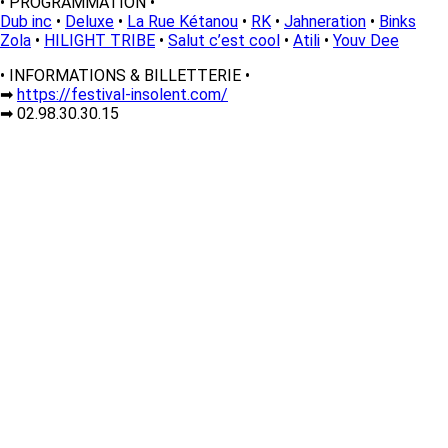
• PROGRAMMATION •
Dub inc
•
Deluxe
•
La Rue Kétanou
•
RK
•
Jahneration
•
Binks
Zola
•
HILIGHT TRIBE
•
Salut c’est cool
•
Atili
•
Youv Dee
• INFORMATIONS & BILLETTERIE •
➡
https://festival-insolent.com/
➡ 02.98.30.30.15