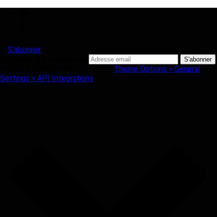
S'abonner
S'abonner à la newsletter
Please add MailChimp API Key in
Theme Options > General
Settings > API Integrations