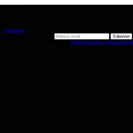
S'abonner
S'abonner à la newsletter
Please add MailChimp API Key in
Theme Options > General Sett