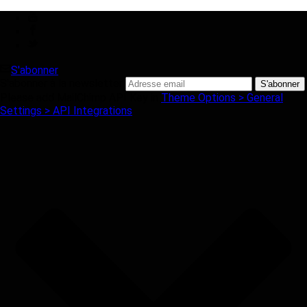
S'abonner
S'abonner à la newsletter
Please add MailChimp API Key in
Theme Options > General
Settings > API Integrations