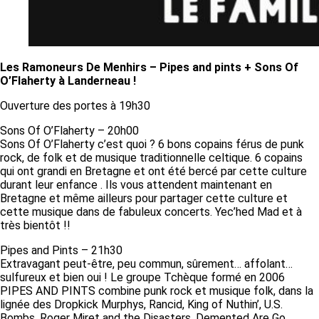
Les Ramoneurs De Menhirs – Pipes and pints + Sons Of
O’Flaherty à Landerneau !
Ouverture des portes à 19h30
Sons Of O’Flaherty – 20h00
Sons Of O’Flaherty c’est quoi ? 6 bons copains férus de punk
rock, de folk et de musique traditionnelle celtique. 6 copains
qui ont grandi en Bretagne et ont été bercé par cette culture
durant leur enfance . Ils vous attendent maintenant en
Bretagne et même ailleurs pour partager cette culture et
cette musique dans de fabuleux concerts. Yec’hed Mad et à
très bientôt !!
Pipes and Pints – 21h30
Extravagant peut-être, peu commun, sûrement… affolant…
sulfureux et bien oui ! Le groupe Tchèque formé en 2006
PIPES AND PINTS combine punk rock et musique folk, dans la
lignée des Dropkick Murphys, Rancid, King of Nuthin’, U.S.
Bombs, Roger Miret and the Disasters, Demented Are Go,