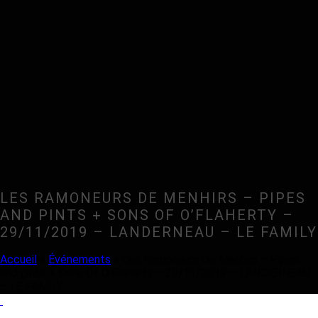
LES RAMONEURS DE MENHIRS – PIPES
AND PINTS + SONS OF O’FLAHERTY –
29/11/2019 – LANDERNEAU – LE FAMILY
Accueil
»
Événements
»
Les Ramoneurs De Menhirs – Pipes
and pints + Sons Of O’Flaherty – 29/11/2019 – LANDERNEAU
– LE FAMILY