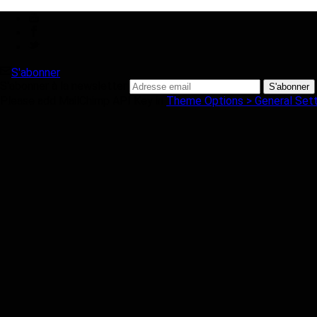
S'abonner
S'abonner à la newsletter
Please add MailChimp API Key in
Theme Options > General Sett